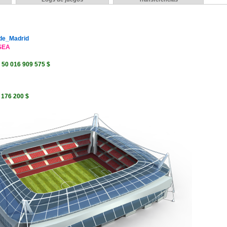
_de_Madrid
SEA
:
50 016 909 575 $
 176 200 $