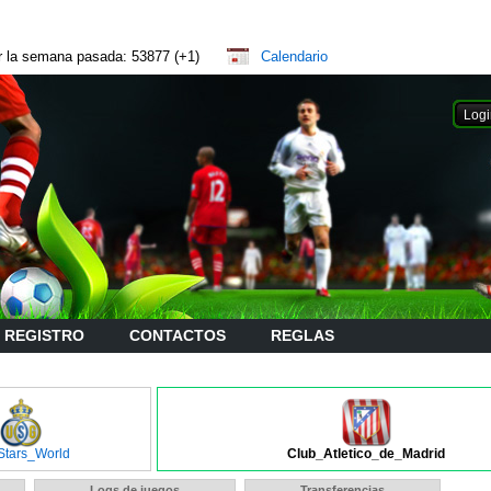
or la semana pasada: 53877 (+1)
Calendario
REGISTRO
CONTACTOS
REGLAS
Stars_World
Club_Atletico_de_Madrid
Logs de juegos
Transferencias