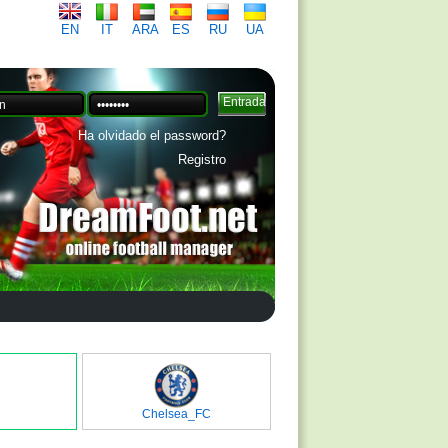
EN
IT
ARA
ES
RU
UA
Ha olvidado el password?
Registro
Chelsea_FC