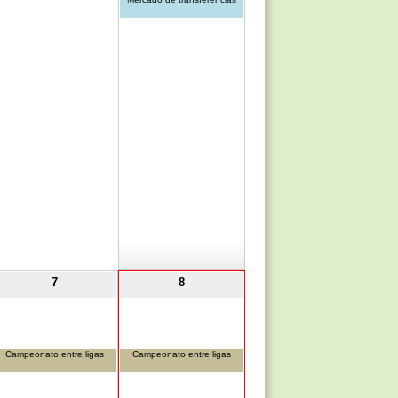
7
8
Campeonato entre ligas
Campeonato entre ligas