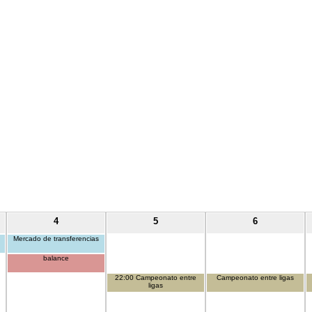
4
5
6
Mercado de transferencias
balance
22:00 Campeonato entre
Campeonato entre ligas
ligas