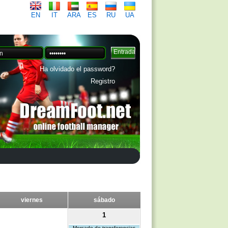
EN
IT
ARA
ES
RU
UA
Ha olvidado el password?
Registro
viernes
sábado
1
Mercado de transferencias