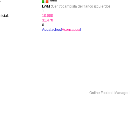
Italia
:
LWM
(Centrocampista del flanco izquierdo)
1
icial:
10.000
31.470
0
Appalaches[
Aconcagua
]
Online Football Manage