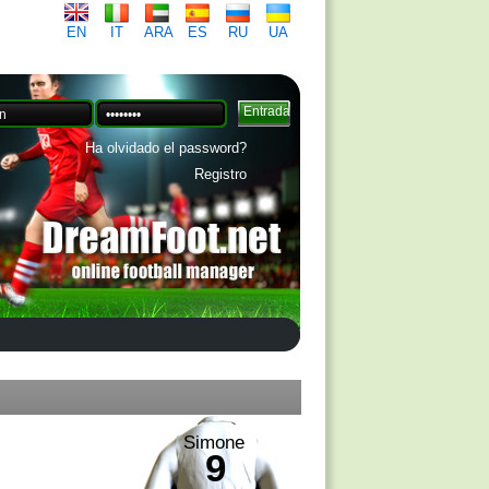
EN
IT
ARA
ES
RU
UA
Ha olvidado el password?
Registro
Simone
9