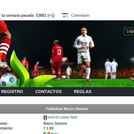
or la semana pasada: 53881 (+1)
Calendario
REGISTRO
CONTACTOS
REGLAS
Futbolista Marco Simone
end of career Italy
leto:
Marco Simone
imiento:
7.1.69