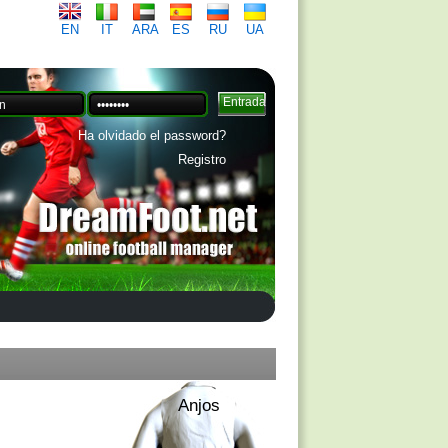
EN
IT
ARA
ES
RU
UA
Ha olvidado el password?
Registro
Anjos