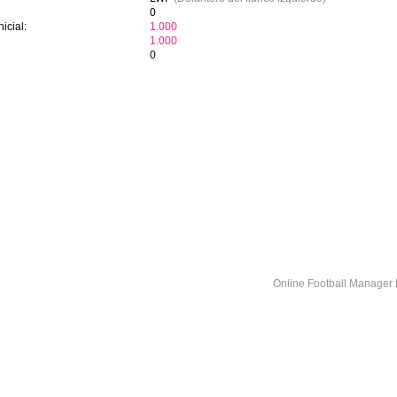
0
icial:
1.000
1.000
0
Online Football Manage