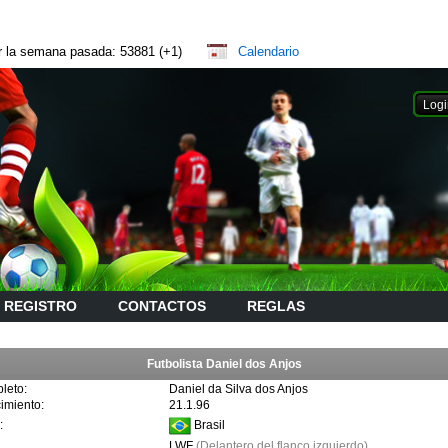
or la semana pasada: 53881 (+1)
Calendario
REGISTRO
CONTACTOS
REGLAS
Futbolista Daniel dos Anjos
leto:
Daniel da Silva dos Anjos
imiento:
21.1.96
Brasil
:
LWF
(Delantero del flanco izquierdo)