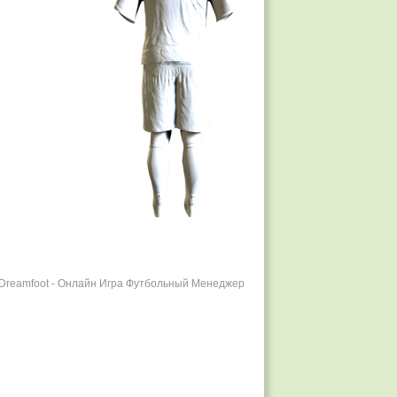
r Dreamfoot - Онлайн Игра Футбольный Менеджер