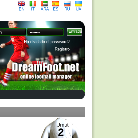
EN
IT
ARA
ES
RU
UA
Ha olvidado el password?
Registro
Umut
2