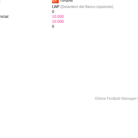
Turquía
:
LWF
(Delantero del flanco izquierdo)
0
icial:
10.000
10.000
0
Online Football Manage