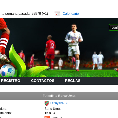
or la semana pasada: 53876 (+1)
Calendario
REGISTRO
CONTACTOS
REGLAS
Futbolista Bartu Umut
Karsiyaka SK
leto:
Bartu Umut
imiento:
15.8.94