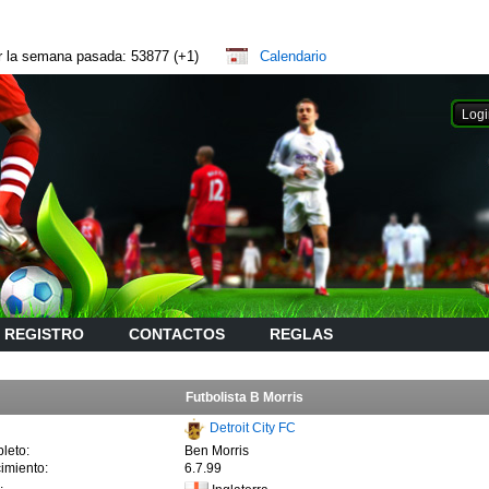
or la semana pasada: 53877 (+1)
Calendario
REGISTRO
CONTACTOS
REGLAS
Futbolista B Morris
Detroit City FC
leto:
Ben Morris
imiento:
6.7.99