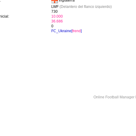
Inglaterra
:
LWF
(Delantero del flanco izquierdo)
730
icial:
10.000
36.686
0
FC_Ukraine[
frend
]
Online Football Manage