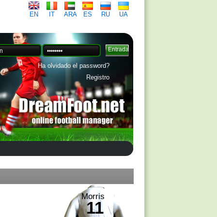
EN
IT
ARA
ES
RU
UA
Ha olvidado el password?
Registro
Morris
11